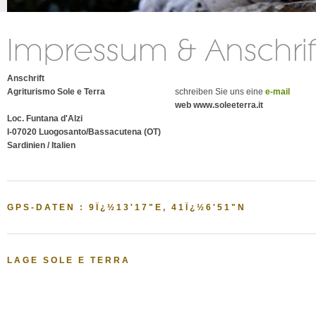
Anschrift
Agriturismo Sole e Terra
schreiben Sie uns eine
e-mail
web www.soleeterra.it
Loc. Funtana d'Alzi
I-07020 Luogosanto/Bassacutena (OT)
Sardinien / Italien
GPS-DATEN : 9Ï¿½13'17"E, 41Ï¿½6'51"N
LAGE SOLE E TERRA