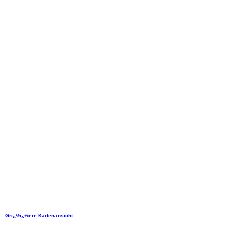
Grï¿½ï¿½ere Kartenansicht