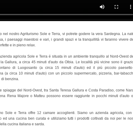
o nel nostro Agriturismo Sole e Terra, vi potrete godere la vera Sardegna. La nat
a, i paesaggi maestosi e vari, i grandi spazi e la tranquillità vi faranno vivere de
fette e in pieno relax.
azienda agricola Sole e Terra é situata in un ambiente tranquillo al Nord-Ovest de
la Gallura, a circa 45 minuti d'auto da Olbia. Le località più vicine sono il grazi
montano di Luogosanto (a circa 15 minuti d'auto) ed il più piccolo paesetto
a (a circa 10 minuti d'auto) con un piccolo supermercato, pizzeria, bar-tabacch
e di benzina.
le spiagge del Nord-Ovest, tra Santa Teresa Gallura e Costa Paradiso, come Nar
ena Rena Majore o Matteu possono essere raggiunte in pocchi minuti d'auto o
smo Sole e Terra offre 12 camare accoglienti. Siamo un azienda agricola, con
 ed una cucina ben curata e utiliziamo tutti i prodotti coltivati da noi per le nos
della cucina italiana e sarda.