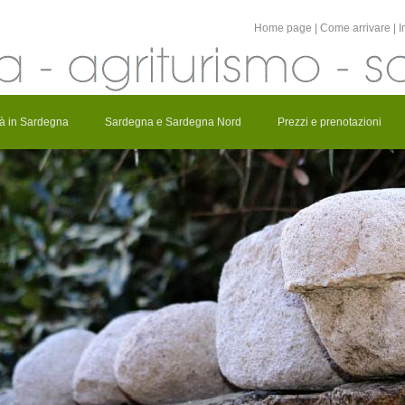
Home page
|
Come arrivare
|
I
ità in Sardegna
Sardegna e Sardegna Nord
Prezzi e prenotazioni