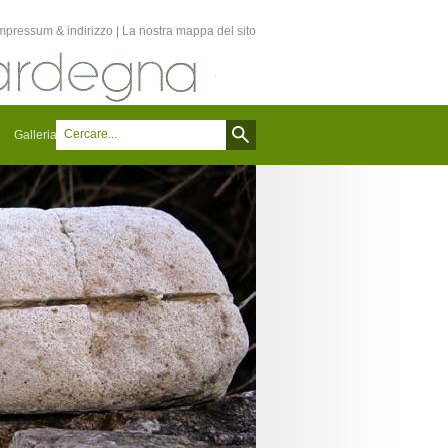
mpressum & indirizzo
|
La nostra mappa del sito
Galleria
Notizie