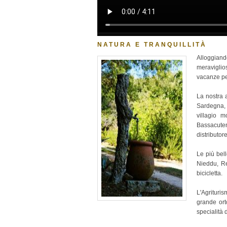
NATURA E TRANQUILLITÀ
Alloggiand
meraviglios
vacanze per
La nostra 
Sardegna, 
villagio 
Bassacuten
distributor
Le più bel
Nieddu, R
bicicletta.
L'Agrituri
grande orto
specialità 