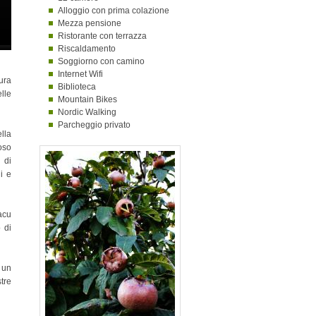
Alloggio con prima colazione
Mezza pensione
Ristorante con terrazza
Riscaldamento
Soggiorno con camino
Internet Wifi
ura
Biblioteca
lle
Mountain Bikes
Nordic Walking
Parcheggio privato
lla
oso
 di
i e
acu
 di
 un
tre