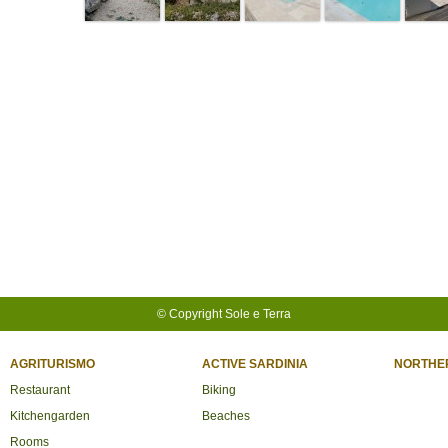
© Copyright Sole e Terra
AGRITURISMO
ACTIVE SARDINIA
NORTHER
Restaurant
Biking
Kitchengarden
Beaches
Rooms