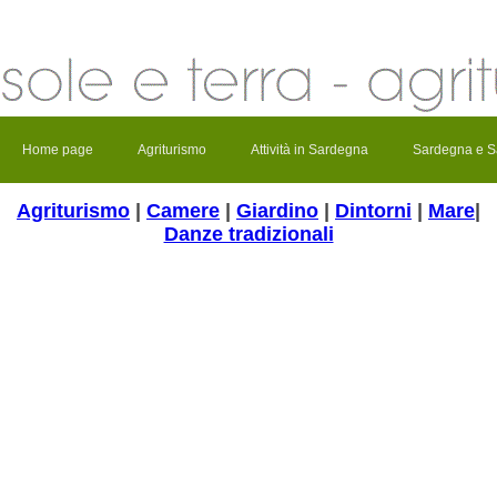
Home page
Agriturismo
Attività in Sardegna
Sardegna e S
Agriturismo
|
Camere
|
Giardino
|
Dintorni
|
Mare
|
Danze tradizionali